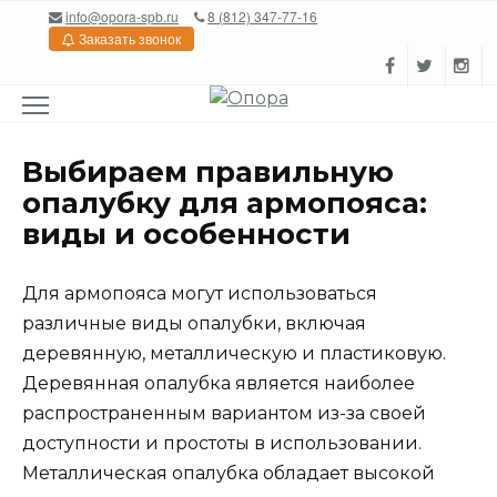
Перейти
info@opora-spb.ru
8 (812) 347-77-16
к
Заказать звонок
содержанию
Выбираем правильную
опалубку для армопояса:
виды и особенности
Для армопояса могут использоваться
различные виды опалубки, включая
деревянную, металлическую и пластиковую.
Деревянная опалубка является наиболее
распространенным вариантом из-за своей
доступности и простоты в использовании.
Металлическая опалубка обладает высокой