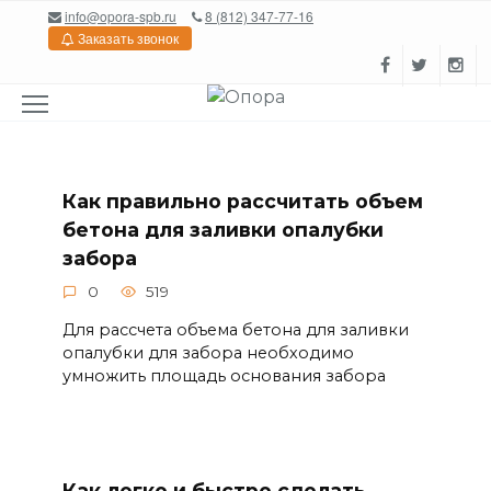
Перейти
info@opora-spb.ru
8 (812) 347-77-16
к
Заказать звонок
содержанию
Как правильно рассчитать объем
бетона для заливки опалубки
забора
0
519
Для рассчета объема бетона для заливки
опалубки для забора необходимо
умножить площадь основания забора
Как легко и быстро сделать