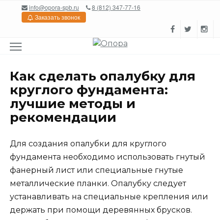
Перейти
info@opora-spb.ru
8 (812) 347-77-16
к
Заказать звонок
содержанию
Как сделать опалубку для
круглого фундамента:
лучшие методы и
рекомендации
Для создания опалубки для круглого
фундамента необходимо использовать гнутый
фанерный лист или специальные гнутые
металлические планки. Опалубку следует
устанавливать на специальные крепления или
держать при помощи деревянных брусков.