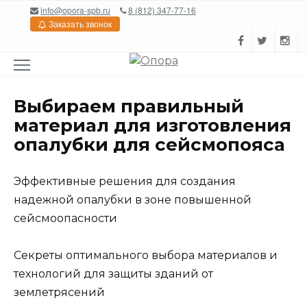
Перейти
info@opora-spb.ru
8 (812) 347-77-16
к
Заказать звонок
содержанию
Выбираем правильный
материал для изготовления
опалубки для сейсмопояса
Эффективные решения для создания
надежной опалубки в зоне повышенной
сейсмоопасности
Секреты оптимального выбора материалов и
технологий для защиты зданий от
землетрясений