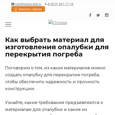
Перейти
info@opora-spb.ru
8 (812) 347-77-16
к
Заказать звонок
содержанию
Как выбрать материал для
изготовления опалубки для
перекрытия погреба
Поговорим о том, из каких материалов можно
создать опалубку для перекрытия погреба,
чтобы обеспечить надежность и прочность
конструкции.
Узнайте, какие требования предъявляются к
материалам для опалубки и какие их