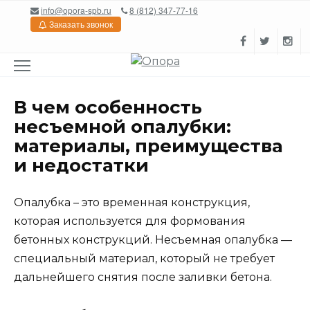
Перейти
info@opora-spb.ru
8 (812) 347-77-16
к
Заказать звонок
содержанию
В чем особенность
несъемной опалубки:
материалы, преимущества
и недостатки
Опалубка – это временная конструкция,
которая используется для формования
бетонных конструкций. Несъемная опалубка —
специальный материал, который не требует
дальнейшего снятия после заливки бетона.