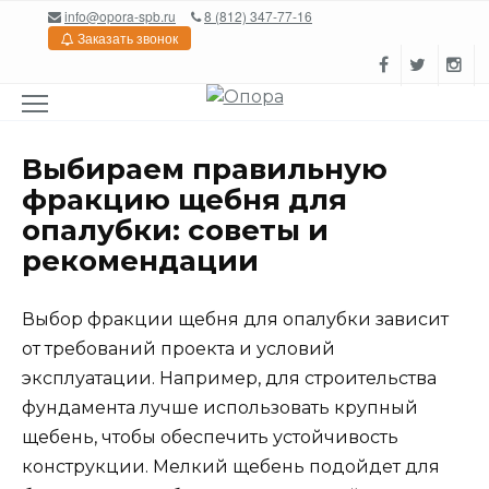
Перейти
info@opora-spb.ru
8 (812) 347-77-16
к
Заказать звонок
содержанию
Выбираем правильную
фракцию щебня для
опалубки: советы и
рекомендации
Выбор фракции щебня для опалубки зависит
от требований проекта и условий
эксплуатации. Например, для строительства
фундамента лучше использовать крупный
щебень, чтобы обеспечить устойчивость
конструкции. Мелкий щебень подойдет для