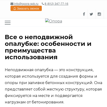
Перейти
info@opora-spb.ru
8 (812) 347-77-16
к
Заказать звонок
содержанию
Все о неподвижной
опалубке: особенности и
преимущества
использования
Неподвижная опалубка — это конструкция,
которая используется для создания формы и
опоры при заливке бетонных конструкций. Она
представляет собой жесткую структуру, которая
фиксируется на месте и подвергается
нагрузкам от бетонирования.