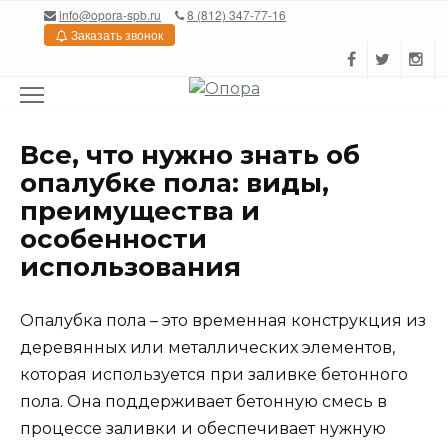
Перейти
info@opora-spb.ru
8 (812) 347-77-16
к
Заказать звонок
содержанию
Все, что нужно знать об
опалубке пола: виды,
преимущества и
особенности
использования
Опалубка пола – это временная конструкция из
деревянных или металлических элементов,
которая используется при заливке бетонного
пола. Она поддерживает бетонную смесь в
процессе заливки и обеспечивает нужную