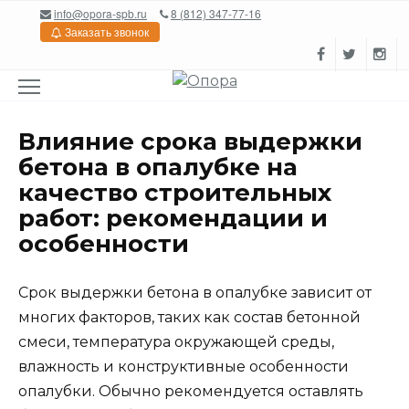
Перейти
info@opora-spb.ru
8 (812) 347-77-16
к
Заказать звонок
содержанию
Влияние срока выдержки
бетона в опалубке на
качество строительных
работ: рекомендации и
особенности
Срок выдержки бетона в опалубке зависит от
многих факторов, таких как состав бетонной
смеси, температура окружающей среды,
влажность и конструктивные особенности
опалубки. Обычно рекомендуется оставлять