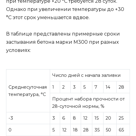
при температуре +20 °C требуется 28 суток.
Однако при увеличении температуры до +30
°C этот срок уменьшается вдвое.
В таблице представлены примерные сроки
застывания бетона марки М300 при разных
условиях:
Число дней с начала заливки
Cреднесуточная
1
2
3
5
7
14
28
температура, °С
Процент набора прочности от
28-суточной нормы, %
-3
3
6
8
12
15
20
25
0
5
12
18
28
35
50
65