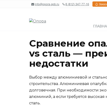
Перейти
info@opora-spb.ru
8 (812) 347-77-16
Заказ
к
содержанию
ГЛАВН
Сравнение опа
vs сталь — пр
недостатки
Выбор между алюминиевой и стально
строительства. Алюминиевая опалубка
долговечная. При необходимости эко
алюминий, а если требуется высокая 
сталь.