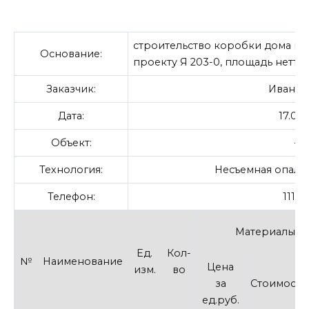
строительство коробки дома по 
Основание:
проекту Я 203-0, площадь нетто (
Заказчик:
Иванов 
Дата:
17.07.
Объект:
—
Технология:
Несъемная опалуб
Телефон:
111111
Материалы
Ед.
Кол-
№
Наименование
Цена
изм.
во
за
Стоимость
ед.руб.