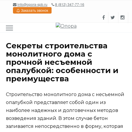
Перейти
info@opora-spb.ru
8 (812) 347-77-16
к
Заказать звонок
содержанию
Секреты строительства
монолитного дома с
прочной несъемной
опалубкой: особенности и
преимущества
Строительство монолитного дома с несъемной
опалубкой представляет собой один из
наиболее надежных и долговечных методов
возведения зданий. В этом случае бетон
заливается непосредственно в форму, которая