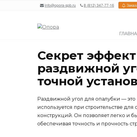
Перейти
info@opora-spb.ru
8 (812) 347-77-16
Заказ
к
содержанию
ГЛАВН
Секрет эффект
раздвижной уг
точной устано
Раздвижной угол для опалубки — это
используется при строительстве для
конструкций. Он позволяет легко и б
обеспечивая точность и прочность ст