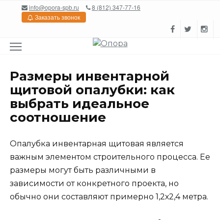
Перейти
info@opora-spb.ru
8 (812) 347-77-16
к
Заказать звонок
содержанию
Размеры инвентарной
щитовой опалубки: как
выбрать идеальное
соотношение
Опалубка инвентарная щитовая является
важным элементом строительного процесса. Ее
размеры могут быть различными в
зависимости от конкретного проекта, но
обычно они составляют примерно 1,2х2,4 метра.