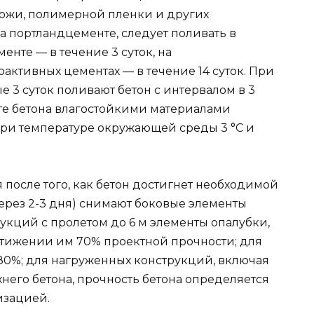
гожи, полимерной пленки и других
а портландцементе, следует поливать в
енте — в течение 3 суток, на
ктивных цементах — в течение 14 суток. При
е 3 суток поливают бетон с интервалом в 3
щите бетона влагостойкими материалами
 При температуре окружающей среды 3 °C и
после того, как бетон достигнет необходимой
ерез 2-3 дня) снимают боковые элементы
укций с пролетом до 6 м элементы опалубки,
стижении им 70% проектной прочности; для
 80%; для нагруженных конструкций, включая
него бетона, прочность бетона определяется
изацией.