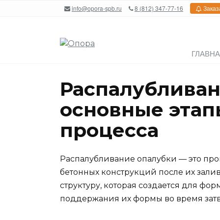
Перейти
info@opora-spb.ru
8 (812) 347-77-16
Заказ
к
содержанию
ГЛАВН
Распалубливан
основные этап
процесса
Распалубливание опалубки — это про
бетонных конструкций после их зали
структуру, которая создается для фо
поддержания их формы во время зат