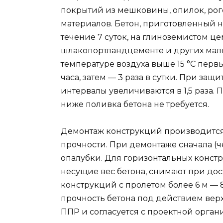
покрытий из мешковины, опилок, ро
материалов. Бетон, приготовленный н
течение 7 суток, на глиноземистом цем
шлакопортландцементе и других малоа
температуре воздуха выше 15 °C первы
часа, затем — 3 раза в сутки. При за
интервалы увеличиваются в 1,5 раза.
ниже поливка бетона не требуется.
Демонтаж конструкций производится 
прочности. При демонтаже сначала (ч
опалубки. Для горизонтальных констр
несущие вес бетона, снимают при до
конструкций с пролетом более 6 м —
прочность бетона под действием верх
ППР и согласуется с проектной орган