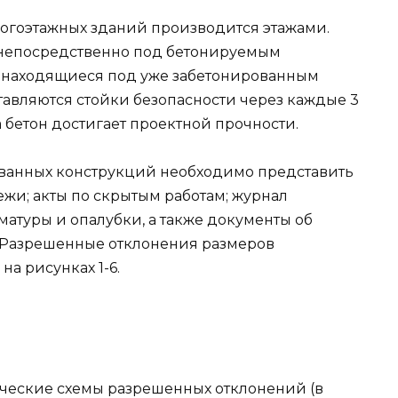
огоэтажных зданий производится этажами.
непосредственно под бетонируемым
и, находящиеся под уже забетонированным
тавляются стойки безопасности через каждые 3
а бетон достигает проектной прочности.
ванных конструкций необходимо представить
жи; акты по скрытым работам; журнал
матуры и опалубки, а также документы об
. Разрешенные отклонения размеров
а рисунках 1-6.
ические схемы разрешенных отклонений (в