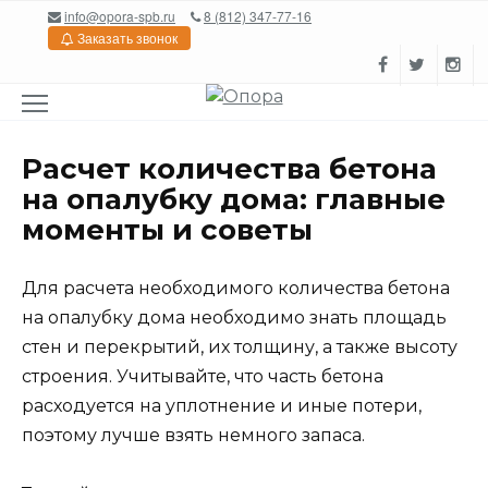
Перейти
info@opora-spb.ru
8 (812) 347-77-16
к
Заказать звонок
содержанию
Расчет количества бетона
на опалубку дома: главные
моменты и советы
Для расчета необходимого количества бетона
на опалубку дома необходимо знать площадь
стен и перекрытий, их толщину, а также высоту
строения. Учитывайте, что часть бетона
расходуется на уплотнение и иные потери,
поэтому лучше взять немного запаса.