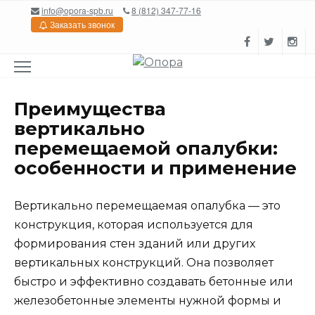
Перейти
info@opora-spb.ru
8 (812) 347-77-16
к
Заказать звонок
содержанию
Преимущества
вертикально
перемещаемой опалубки:
особенности и применение
Вертикально перемещаемая опалубка — это
конструкция, которая используется для
формирования стен зданий или других
вертикальных конструкций. Она позволяет
быстро и эффективно создавать бетонные или
железобетонные элементы нужной формы и