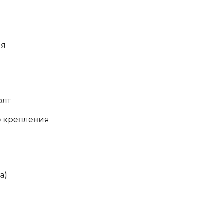
ия
олт
о крепления
а)