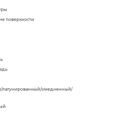
уры
ие поверхности
дь
здь
/латунированный/омедненный/
ный