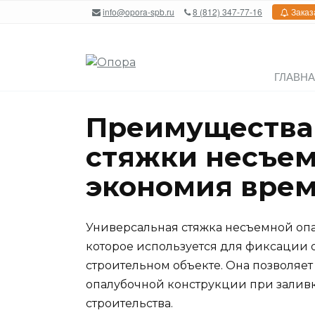
Перейти
info@opora-spb.ru
8 (812) 347-77-16
Заказ
к
содержанию
ГЛАВН
Преимущества
стяжки несъем
экономия врем
Универсальная стяжка несъемной опа
которое используется для фиксации 
строительном объекте. Она позволяет
опалубочной конструкции при заливке
строительства.