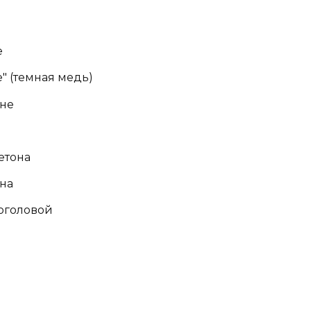
е
" (темная медь)
оне
етона
на
оголовой