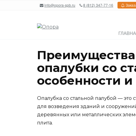
Перейти
info@opora-spb.ru
8 (812) 347-77-16
Заказ
к
содержанию
ГЛАВН
Преимущества
опалубки со ст
особенности и
Опалубка со стальной палубой — это 
для возведения зданий и сооружений
деревянных или металлических элеме
плита.