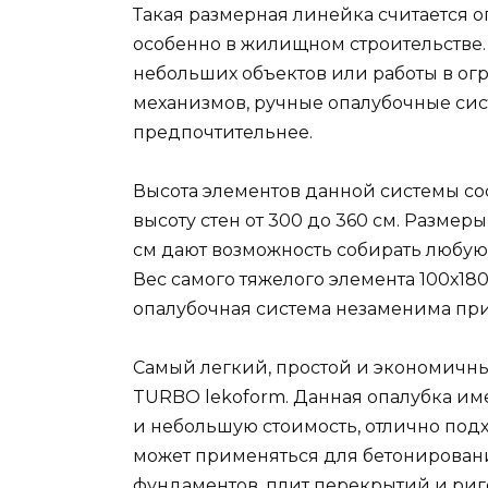
Такая размерная линейка считается 
особенно в жилищном строительстве.
небольших объектов или работы в ог
механизмов, ручные опалубочные сис
предпочтительнее.
Высота элементов данной системы сост
высоту стен от 300 до 360 см. Размеры п
см дают возможность собирать любую г
Вес самого тяжелого элемента 100х180
опалубочная система незаменима при
Самый легкий, простой и экономичн
TURBO lekoform. Данная опалубка имее
и небольшую стоимость, отлично под
может применяться для бетонирования
фундаментов, плит перекрытий и риг