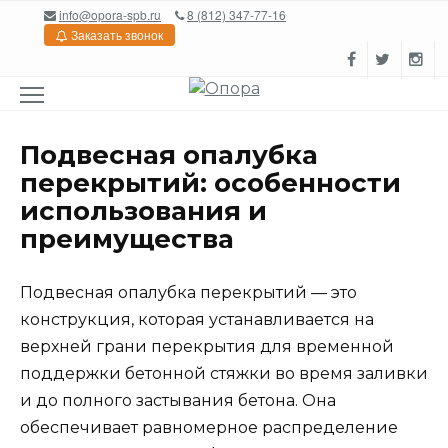
Перейти
info@opora-spb.ru
8 (812) 347-77-16
к
Заказать звонок
содержанию
Подвесная опалубка
перекрытий: особенности
использования и
преимущества
Подвесная опалубка перекрытий — это
конструкция, которая устанавливается на
верхней грани перекрытия для временной
поддержки бетонной стяжки во время заливки
и до полного застывания бетона. Она
обеспечивает равномерное распределение