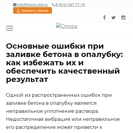
Перейти
info@opora-spb.ru
8 (812) 347-77-16
к
Заказать звонок
содержанию
Основные ошибки при
заливке бетона в опалубку:
как избежать их и
обеспечить качественный
результат
Одной из распространенных ошибок при
заливке бетона в опалубку является
неправильное уплотнение раствора.
Недостаточная вибрация или неправильное
его распределение может привести к