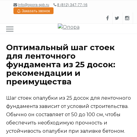
Перейти
info@opora-spb.ru
8 (812) 347-77-16
к
Заказать звонок
содержанию
Оптимальный шаг стоек
для ленточного
фундамента из 25 досок:
рекомендации и
преимущества
Шаг стоек опалубки из 25 досок для ленточного
фундамента зависит от условий строительства.
Обычно он составляет от 50 до 100 см, чтобы
обеспечить необходимую прочность и
устойчивость опалубки при заливке бетоном.