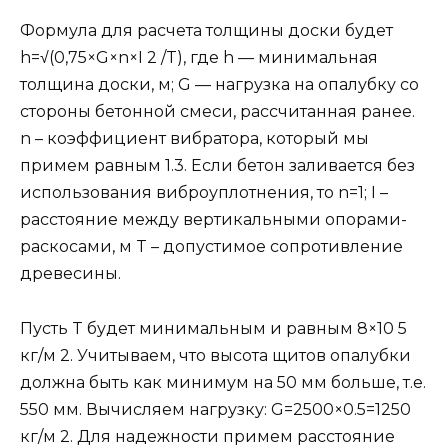
Формула для расчета толщины доски будет
h=√(0,75×G×n×I 2 /T), где h — минимальная
толщина доски, м; G — нагрузка на опалубку со
стороны бетонной смеси, рассчитанная ранее.
n – коэффициент вибратора, который мы
примем равным 1.3. Если бетон заливается без
использования виброуплотнения, то n=1; I –
расстояние между вертикальными опорами-
раскосами, м T – допустимое сопротивление
древесины.
Пусть T будет минимальным и равным 8×10 5
кг/м 2. Учитываем, что высота щитов опалубки
должна быть как минимум на 50 мм больше, т.е.
550 мм. Вычисляем нагрузку: G=2500×0.5=1250
кг/м 2. Для надежности примем расстояние