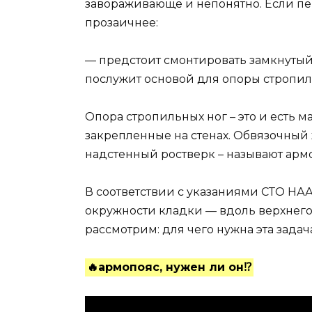
завораживающе и непонятно. Если пе
прозаичнее:
— предстоит смонтировать замкнутый
послужит основой для опоры стропил
Опора стропильных ног – это и есть м
закрепленные на стенах. Обвязочный 
надстенный ростверк – называют арм
В соответствии с указаниями СТО НА
окружности кладки — вдоль верхнего
рассмотрим: для чего нужна эта задач
🔥армопояс, нужен ли он⁉️