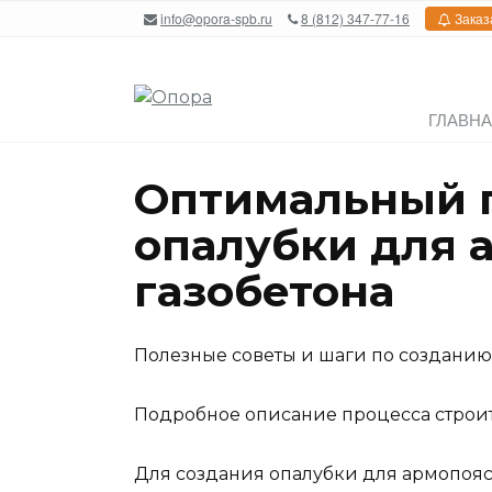
Перейти
info@opora-spb.ru
8 (812) 347-77-16
Заказ
к
содержанию
ГЛАВН
Оптимальный г
опалубки для 
газобетона
Полезные советы и шаги по созданию
Подробное описание процесса строите
Для создания опалубки для армопояс