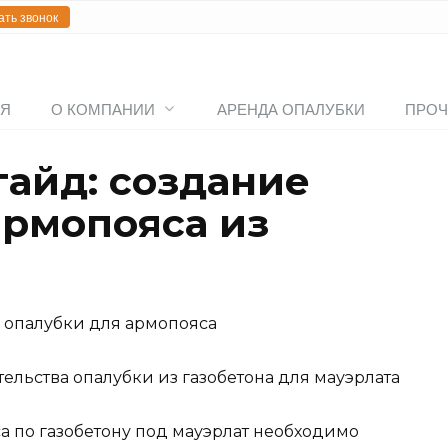
ать звонок
АЯ
О КОМПАНИИ
АРЕНДА ОПАЛУБКИ
ПРОЧ
айд: создание
армопояса из
 опалубки для армопояса
льства опалубки из газобетона для мауэрлата
а по газобетону под мауэрлат необходимо