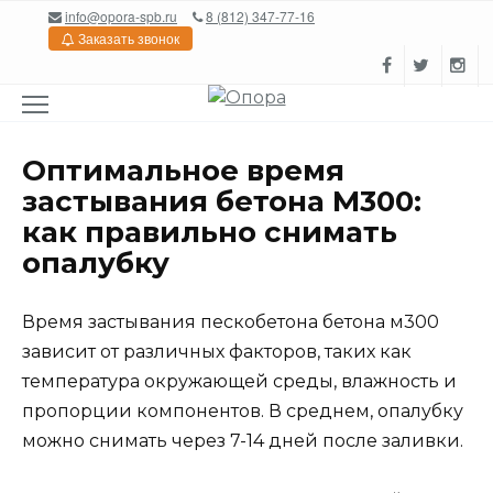
Перейти
info@opora-spb.ru
8 (812) 347-77-16
к
Заказать звонок
содержанию
Оптимальное время
застывания бетона М300:
как правильно снимать
опалубку
Время застывания пескобетона бетона м300
зависит от различных факторов, таких как
температура окружающей среды, влажность и
пропорции компонентов. В среднем, опалубку
можно снимать через 7-14 дней после заливки.