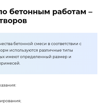
о бетонным работам –
творов
ества бетонной смеси в соответствии с
норм используются различные типы
рых имеют определенный размер и
примесей.
азания:
ирования;