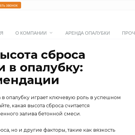
ать звонок
АЯ
О КОМПАНИИ
АРЕНДА ОПАЛУБКИ
ПРОЧ
ысота сброса
 в опалубку:
мендации
а в опалубку играет ключевую роль в успешном
те, какая высота сброса считается
енного залива бетонной смеси.
оса, но и другие факторы, такие как вязкость