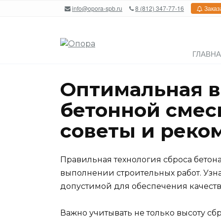
Перейти
info@opora-spb.ru
8 (812) 347-77-16
Заказ
к
содержанию
ГЛАВН
Оптимальная в
бетонной смеси
советы и реко
Правильная технология сброса бетон
выполнении строительных работ. Узнай
допустимой для обеспечения качеств
Важно учитывать не только высоту сбр