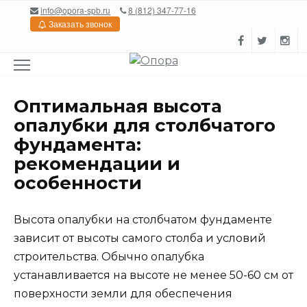
Перейти
info@opora-spb.ru
8 (812) 347-77-16
к
Заказать звонок
содержанию
Оптимальная высота
опалубки для столбчатого
фундамента:
рекомендации и
особенности
Высота опалубки на столбчатом фундаменте
зависит от высоты самого столба и условий
строительства. Обычно опалубка
устанавливается на высоте не менее 50-60 см от
поверхности земли для обеспечения