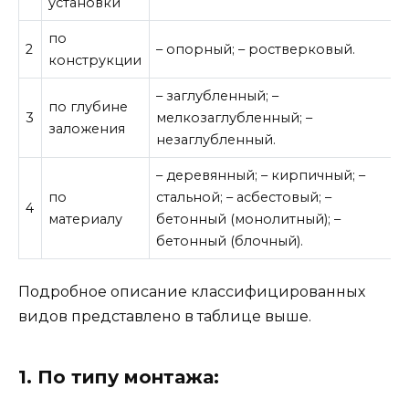
установки
по
2
– опорный; – ростверковый.
конструкции
– заглубленный; –
по глубине
3
мелкозаглубленный; –
заложения
незаглубленный.
– деревянный; – кирпичный; –
по
стальной; – асбестовый; –
4
материалу
бетонный (монолитный); –
бетонный (блочный).
Подробное описание классифицированных
видов представлено в таблице выше.
1. По типу монтажа: