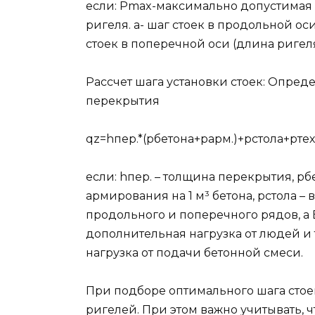
если: Pmax-максимально допустимая н
ригеля. a- шаг стоек в продольной ос
стоек в поперечной оси (длина ригел
Рассчет шага установки стоек: Опреде
перекрытия
qz=hпер.*(pбетона+pарм.)+pстола+pте
если: hпер. – толщина перекрытия, pбе
армирования на 1 м³ бетона, pcтола –
продольного и поперечного рядов, а В
дополнительная нагрузка от людей и 
нагрузка от подачи бетонной смеси.
При подборе оптимального шага стое
ригелей. При этом важно учитывать, 