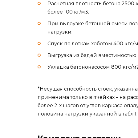
Расчетная плотность бетона 2500 
более 100 кг/м3.
При выгрузке бетонной смеси в
нагрузки:
Спуск по лоткам хоботом 400 кгс/м
Выгрузка из бадей вместимостью д
Укладка бетононасосом 800 кгс/м
*Несущая способность стоек, указанная
применима только в ячейках – на расс
более 2-х шагов от углов каркаса опа
половина нагрузки указанной в табл.1.