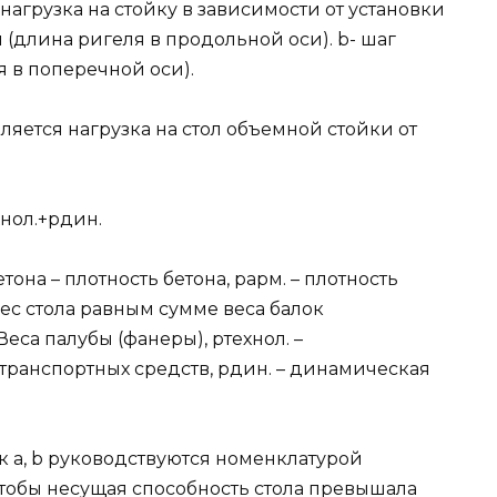
агрузка на стойку в зависимости от установки
и (длина ригеля в продольной оси). b- шаг
я в поперечной оси).
ляется нагрузка на стол объемной стойки от
хнол.+pдин.
тона – плотность бетона, pарм. – плотность
 вес стола равным сумме веса балок
еса палубы (фанеры), pтехнол. –
транспортных средств, pдин. – динамическая
к a, b руководствуются номенклатурой
чтобы несущая способность стола превышала