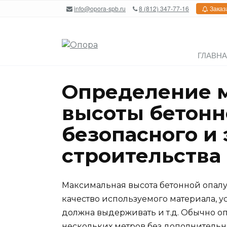
Перейти
info@opora-spb.ru
8 (812) 347-77-16
Заказ
к
содержанию
ГЛАВН
Определение 
высоты бетонн
безопасного и
строительства
Максимальная высота бетонной опалуб
качество используемого материала, ус
должна выдерживать и т.д. Обычно оп
нескольких метров без дополнительн