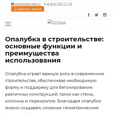
Перейти
info@opora-spb.ru
8 (812) 347-77-16
к
Заказать звонок
содержанию
Опалубка в строительстве:
основные функции и
преимущества
использования
Опалубка играет важную роль в современном
строительстве, обеспечивая необходимую
форму и поддержку для бетонирования
различных конструкций, таких как стены,
колонны и перекрытия. Благодаря опалубке
можно создавать сложные геометрические