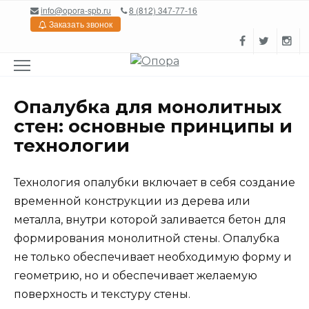
Перейти
info@opora-spb.ru
8 (812) 347-77-16
к
Заказать звонок
содержанию
Опалубка для монолитных
стен: основные принципы и
технологии
Технология опалубки включает в себя создание
временной конструкции из дерева или
металла, внутри которой заливается бетон для
формирования монолитной стены. Опалубка
не только обеспечивает необходимую форму и
геометрию, но и обеспечивает желаемую
поверхность и текстуру стены.