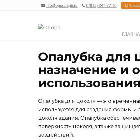
Перейти
info@opora-spb.ru
8 (812) 347-77-16
Заказ
к
содержанию
ГЛАВН
Опалубка для 
назначение и 
использовани
Опалубка для цоколя — это временная
используется для создания формы и
цоколя здания. Опалубка обеспечива
поверхность цоколя, а также защищае
воздействий.