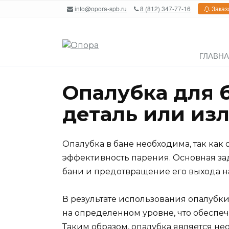
Перейти
info@opora-spb.ru
8 (812) 347-77-16
Заказ
к
содержанию
ГЛАВН
Опалубка для 
деталь или из
Опалубка в бане необходима, так как 
эффективность парения. Основная за
бани и предотвращение его выхода н
В результате использования опалубк
на определенном уровне, что обеспе
Таким образом, опалубка является не