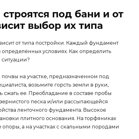
строятся под бани и от
висит выбор их типа
ависит от типа постройки. Каждый фундамент
в определённых условиях. Как определить
 ситуации?
 почвы на участке, предназначенном под
ециалиста, возьмите горсть земли в руки,
 сжать ее. Преобладание в составе пробы
озернистого песка и/или рассыпающейся
ойства ленточного фундамента. Высокое
тановки плитного основания. На торфяниках
 опоры, а на участках с скальными породами