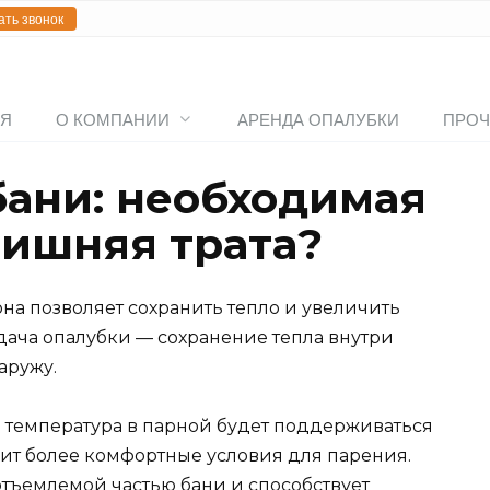
ать звонок
АЯ
О КОМПАНИИ
АРЕНДА ОПАЛУБКИ
ПРОЧ
бани: необходимая
лишняя трата?
она позволяет сохранить тепло и увеличить
дача опалубки — сохранение тепла внутри
аружу.
и температура в парной будет поддерживаться
чит более комфортные условия для парения.
отъемлемой частью бани и способствует