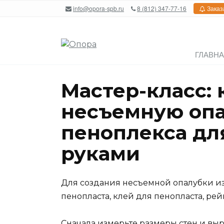
Перейти
info@opora-spb.ru
8 (812) 347-77-16
Заказ
к
содержанию
ГЛАВН
Мастер-класс: 
несъемную опа
пеноплекса дл
руками
Для создания несъемной опалубки из
пенопласта, клей для пенопласта, ре
Сначала измерьте размеры стен и выр