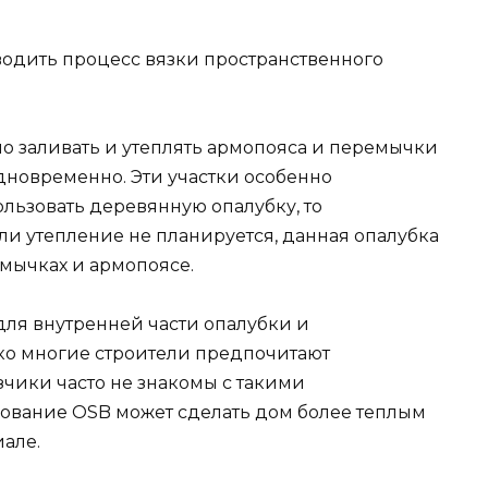
водить процесс вязки пространственного
но заливать и утеплять армопояса и перемычки
новременно. Эти участки особенно
ьзовать деревянную опалубку, то
ли утепление не планируется, данная опалубка
мычках и армопоясе.
для внутренней части опалубки и
ко многие строители предпочитают
зчики часто не знакомы с такими
зование OSB может сделать дом более теплым
але.