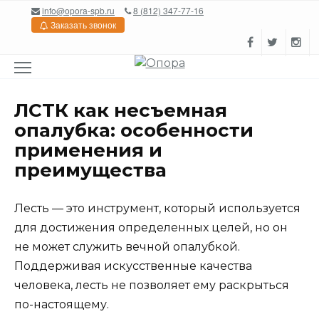
Перейти
info@opora-spb.ru
8 (812) 347-77-16
к
Заказать звонок
содержанию
ЛСТК как несъемная
опалубка: особенности
применения и
преимущества
Лесть — это инструмент, который используется
для достижения определенных целей, но он
не может служить вечной опалубкой.
Поддерживая искусственные качества
человека, лесть не позволяет ему раскрыться
по-настоящему.