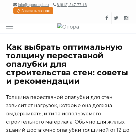
Перейти
info@opora-spb.ru
8 (812) 347-77-16
к
Заказать звонок
содержанию
Как выбрать оптимальную
толщину переставной
опалубки для
строительства стен: советы
и рекомендации
Толщина переставной опалубки для стен
зависит от нагрузок, которые она должна
выдерживать, и типа используемого
строительного материала. Обычно для жилых
зданий достаточно опалубки толщиной от 12 до