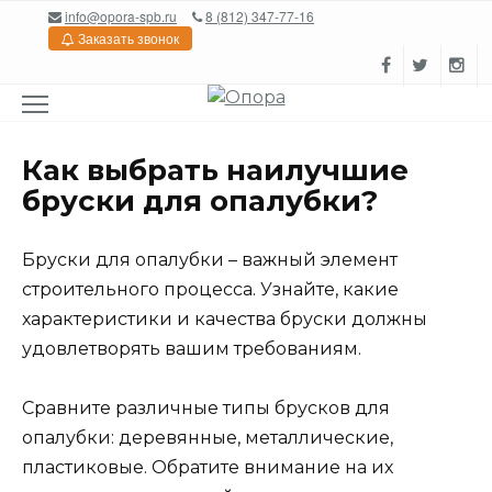
Перейти
info@opora-spb.ru
8 (812) 347-77-16
к
Заказать звонок
содержанию
Как выбрать наилучшие
бруски для опалубки?
Бруски для опалубки – важный элемент
строительного процесса. Узнайте, какие
характеристики и качества бруски должны
удовлетворять вашим требованиям.
Сравните различные типы брусков для
опалубки: деревянные, металлические,
пластиковые. Обратите внимание на их