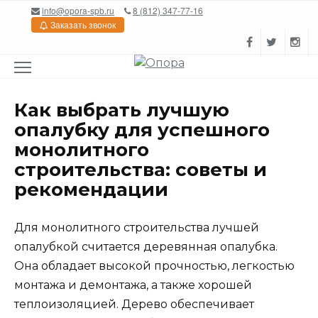
Перейти
info@opora-spb.ru
8 (812) 347-77-16
к
Заказать звонок
содержанию
Как выбрать лучшую
опалубку для успешного
монолитного
строительства: советы и
рекомендации
Для монолитного строительства лучшей
опалубкой считается деревянная опалубка.
Она обладает высокой прочностью, легкостью
монтажа и демонтажа, а также хорошей
теплоизоляцией. Дерево обеспечивает