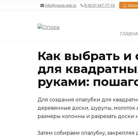
Перейти
info@opora-spb.ru
8 (812) 347-77-16
Заказ
к
содержанию
ГЛАВН
Как выбрать и 
для квадратны
руками: пошаг
Для создания опалубки для квадратн
деревянные доски, шурупы, молоток 
размеры колонны и разрезать доски н
Затем собираем опалубку, закрепляя