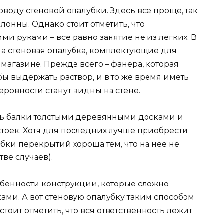
оводу стеновой опалубки. Здесь все проще, так
лонны. Однако стоит отметить, что
ми руками – все равно занятие не из легких. В
а стеновая опалубка, комплектующие для
магазине. Прежде всего – фанера, которая
бы выдержать раствор, и в то же время иметь
еровности станут видны на стене.
ть балки толстыми деревянными досками и
стоек. Хотя для последних лучше приобрести
убки перекрытий хороша тем, что на нее не
ве случаев).
обенности конструкции, которые сложно
ками. А вот стеновую опалубку таким способом
тоит отметить, что вся ответственность лежит