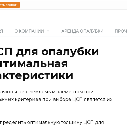
ать звонок
АЯ
О КОМПАНИИ
АРЕНДА ОПАЛУБКИ
ПРОЧ
СП для опалубки
птимальная
актеристики
вляются неотъемлемым элементом при
ажных критериев при выборе ЦСП является их
 определить оптимальную толщину ЦСП для