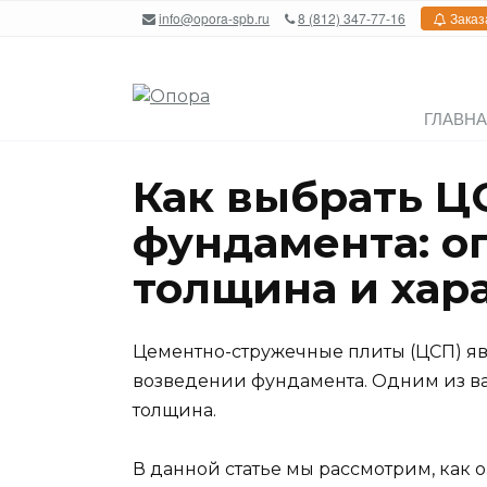
Перейти
info@opora-spb.ru
8 (812) 347-77-16
Заказ
к
содержанию
ГЛАВН
Как выбрать Ц
фундамента: о
толщина и хар
Цементно-стружечные плиты (ЦСП) я
возведении фундамента. Одним из в
толщина.
В данной статье мы рассмотрим, как