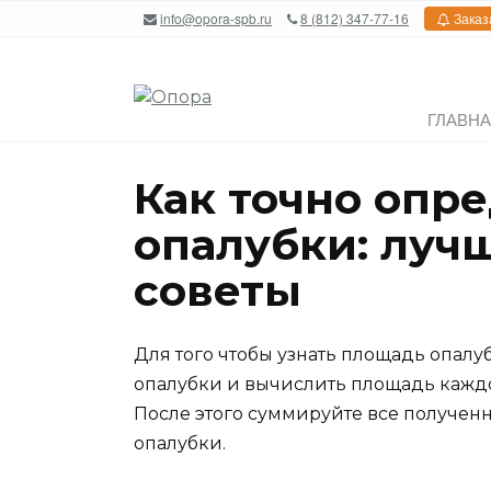
Перейти
info@opora-spb.ru
8 (812) 347-77-16
Заказ
к
содержанию
ГЛАВН
Как точно опр
опалубки: луч
советы
Для того чтобы узнать площадь опалу
опалубки и вычислить площадь каждо
После этого суммируйте все получен
опалубки.