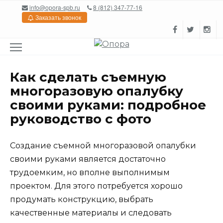
Перейти
info@opora-spb.ru
8 (812) 347-77-16
к
Заказать звонок
содержанию
Как сделать съемную
многоразовую опалубку
своими руками: подробное
руководство с фото
Создание съемной многоразовой опалубки
своими руками является достаточно
трудоемким, но вполне выполнимым
проектом. Для этого потребуется хорошо
продумать конструкцию, выбрать
качественные материалы и следовать