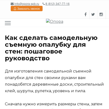
Перейти
info@opora-spb.ru
8 (812) 347-77-16
к
Заказать звонок
содержанию
Как сделать самодельную
съемную опалубку для
стен: пошаговое
руководство
Для изготовления самодельной съемной
опалубки для стен своими руками вам
понадобятся деревянные доски, строительный
клей, шурупы, рулетка, уровень и пила.
Сначала нужно измерить размеры стены, затем