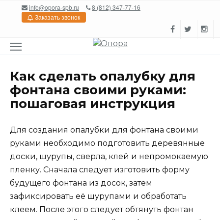
Перейти
info@opora-spb.ru
8 (812) 347-77-16
к
Заказать звонок
содержанию
Как сделать опалубку для
фонтана своими руками:
пошаговая инструкция
Для создания опалубки для фонтана своими
руками необходимо подготовить деревянные
доски, шурупы, сверла, клей и непромокаемую
пленку. Сначала следует изготовить форму
будущего фонтана из досок, затем
зафиксировать её шурупами и обработать
клеем. После этого следует обтянуть фонтан