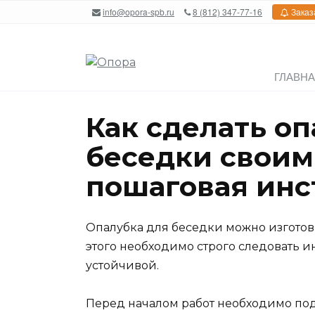
Перейти
info@opora-spb.ru
8 (812) 347-77-16
Заказ
к
содержанию
ГЛАВН
Как сделать оп
беседки своим
пошаговая инс
Опалубка для беседки можно изготов
этого необходимо строго следовать и
устойчивой.
Перед началом работ необходимо по