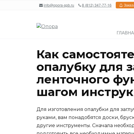
Перейти
info@opora-spb.ru
8 (812) 347-77-16
Заказ
к
содержанию
ГЛАВН
Как самостоят
опалубку для 
ленточного фу
шагом инстру
Для изготовления опалубки для загл
руками, вам понадобятся доски, брус
другие инструменты. Сначала необхо
подготовить все необходимые матери