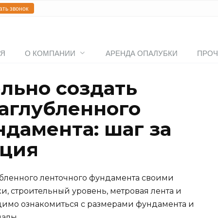
ать звонок
АЯ
О КОМПАНИИ
АРЕНДА ОПАЛУБКИ
ПРОЧ
ельно создать
заглубленного
ндамента: шаг за
кция
убленного ленточного фундамента своими
ки, строительный уровень, метровая лента и
димо ознакомиться с размерами фундамента и
алы.