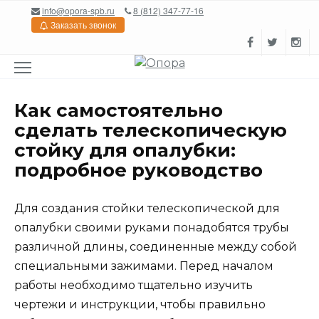
Перейти
info@opora-spb.ru
8 (812) 347-77-16
к
Заказать звонок
содержанию
Как самостоятельно
сделать телескопическую
стойку для опалубки:
подробное руководство
Для создания стойки телескопической для
опалубки своими руками понадобятся трубы
различной длины, соединенные между собой
специальными зажимами. Перед началом
работы необходимо тщательно изучить
чертежи и инструкции, чтобы правильно