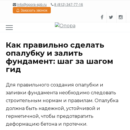
Перейти
info@opora-spb.ru
8 (812) 347-77-16
к
Заказать звонок
содержанию
Как правильно сделать
опалубку и залить
фундамент: шаг за шагом
гид
Для правильного создания опалубки и
заливки фундамента необходимо следовать
строительным нормам и правилам. Опалубка
должна быть надежной, устойчивой и
герметичной, чтобы предотвратить
деформацию бетона и протечки.