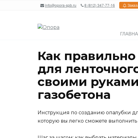
Перейти
info@opora-spb.ru
8 (812) 347-77-16
Заказ
к
содержанию
ГЛАВН
Как правильно
для ленточног
своими руками
газобетона
Инструкция по созданию опалубки дл
которую вы легко сможете выполнить
Шаг за шагом: как выбрать материалы