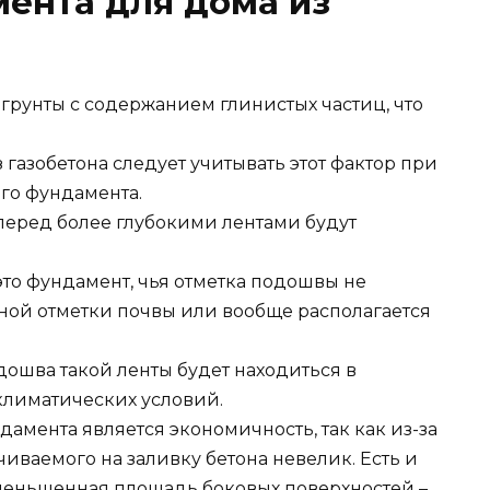
ента для дома из
рунты с содержанием глинистых частиц, что
 газобетона следует учитывать этот фактор при
го фундамента.
перед более глубокими лентами будут
то фундамент, чья отметка подошвы не
чной отметки почвы или вообще располагается
ошва такой ленты будет находиться в
климатических условий.
амента является экономичность, так как из-за
иваемого на заливку бетона невелик. Есть и
меньшенная площадь боковых поверхностей –