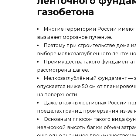
ленточного фундам
газобетона
Многие территории России имеют г
вызывает морозное пучение.
Поэтому при строительстве дома из
выборе мелкозаглубленного ленточно
Преимущества такого фундамента 
рассмотрены далее.
Мелкозаглублённый фундамент — э
опускается ниже 50 см от планирово
на поверхности.
Даже в южных регионах России под
пределах границ промерзания из-за 
Основным плюсом такого вида фунд
невысокой высоты балки объем затрач
еще одно значимое преимущество: у