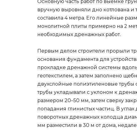
Основную часть работ по выемке грун
вручную выровняли дно котлована и т
составила 4 метра. Его линейные р
монолитной плиты примерно на 2 мет
необходимых дренажных работ.
Первым делом строители прорыли тр
основания фундамента для устройства
прокладке дренажной системы вдоль
геотекстилем, а затем заполнено щеб
двухслойные полиэтиленовые трубы с
трубы укладывали с уклоном к дрена
размером 20–50 мм, затем сверху зак
попадания глинистых частиц. В угла
поворотных дренажных колодца диам
мм разместили в 30 м от дома, недалек