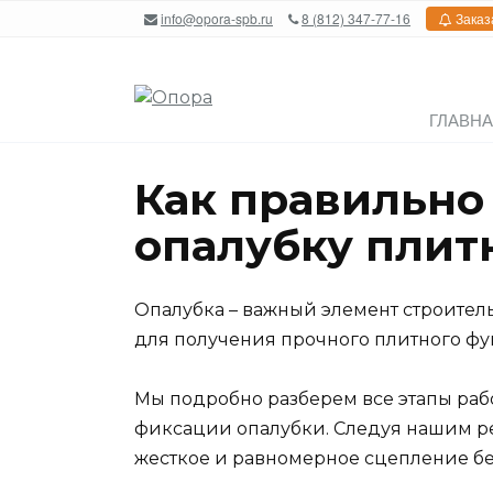
Перейти
info@opora-spb.ru
8 (812) 347-77-16
Заказ
к
содержанию
ГЛАВН
Как правильно
опалубку плит
Опалубка – важный элемент строитель
для получения прочного плитного ф
Мы подробно разберем все этапы раб
фиксации опалубки. Следуя нашим р
жесткое и равномерное сцепление бе