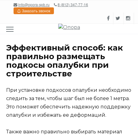
Перейти
info@opora-spb.ru
8 (812) 347-77-16
к
Заказать звонок
содержанию
Эффективный способ: как
правильно размещать
подкосы опалубки при
строительстве
При установке подкосов опалубки необходимо
следить за тем, чтобы шаг был не более 1 метра.
Это поможет обеспечить надежную поддержку
опалубки и избежать ее деформаций.
Также важно правильно выбирать материал