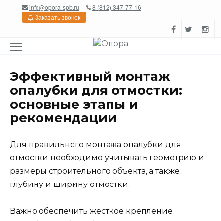
Перейти
info@opora-spb.ru
8 (812) 347-77-16
к
Заказать звонок
содержанию
Эффективный монтаж
опалубки для отмостки:
основные этапы и
рекомендации
Для правильного монтажа опалубки для
отмостки необходимо учитывать геометрию и
размеры строительного объекта, а также
глубину и ширину отмостки.
Важно обеспечить жесткое крепление